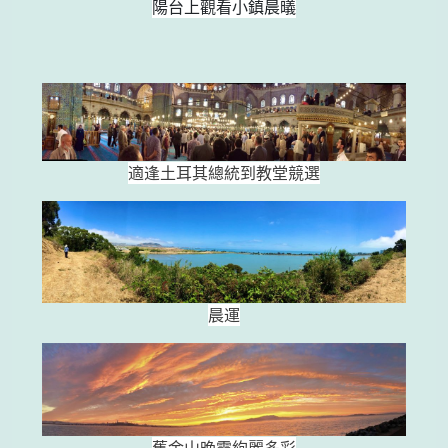
陽台上觀看小鎮晨㬢
適逢土耳其總統到教堂競選
晨運