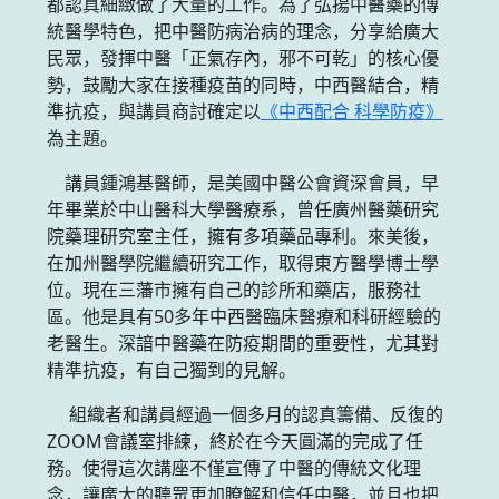
都認真細緻做了大量的工作。為了弘揚中醫藥的傳
統醫學特色，把中醫防病治病的理念，分享給廣大
民眾，發揮中醫「正氣存內，邪不可乾」的核心優
勢，鼓勵大家在接種疫苗的同時，中西醫結合，精
準抗疫，與講員商討確定以
《中西配合 科學防疫》
為主題。
講員鍾鴻基醫師，是美國中醫公會資深會員，早
年畢業於中山醫科大學醫療系，曾任廣州醫藥研究
院藥理研究室主任，擁有多項藥品專利。來美後，
在加州醫學院繼續研究工作，取得東方醫學博士學
位。現在三藩市擁有自己的診所和藥店，服務社
區。他是具有50多年中西醫臨床醫療和科研經驗的
老醫生。深諳中醫藥在防疫期間的重要性，尤其對
精準抗疫，有自己獨到的見解。
組織者和講員經過一個多月的認真籌備、反復的
ZOOM會議室排練，終於在今天圓滿的完成了任
務。使得這次講座不僅宣傳了中醫的傳統文化理
念，讓廣大的聽眾更加瞭解和信任中醫，並且也把