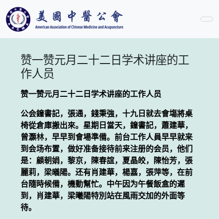
赞一赞元月二十二日学术讲座的工
作人员
赞一赞元月二十二日学术讲座的工作人员
公会鐘書記，張通，錢秉強，十九日就去會塲將桌
椅從倉庫搬出來。星期日當天，鐘書記，蕭建華，
曾灝林，早早到會場準備。前台工作人員早早就来
到会场布置，做好准备接待前来注册的会员，他们
是：顧朝娟，黎京，陳春誼，夏晶皎，陳怡芳，張
麗莉，梁㬢陽。还有肖建華，楊嘉，張萍等，在前
台隨時候備，機動幫忙。中午因为午餐飯盒的遲
到，肖建華，梁曦陽特別站在風雨交加的外面等
待。