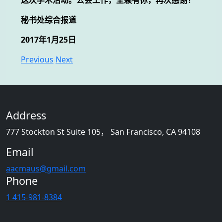
秘书处综合报道
2017年1月25日
Previous
Next
Address
777 Stockton St Suite 105， San Francisco, CA 94108
Email
aacmaus@gmail.com
Phone
1 415-981-8384