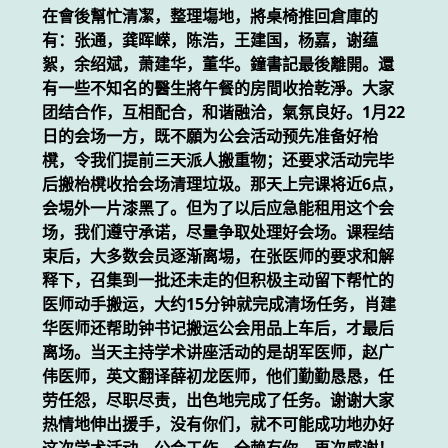
在會後幫忙清㓗，整理塲地，將桌椅推回倉庫的
有：张通，龚晖嵘，陈浩，王建国，杨嘉，谢蕴
絮，余绍斌，萧建华，董华。鐘書記最後離開。還
有一些不知名的醫生將午餐的房間收拾乾淨。大家
团结合作，互相配合，和谐融洽，氣氛良好。1月22
日的会场一方，既不願为公会活动预先准备好枱
櫈，令我们提前三天派人搬重物；还要求活动完毕
后搬枱櫈收拾会场清理垃圾。那天上完课将近6点，
会埸外一片漆黑了。但为了以后应急能租用这个会
场，我们遵守承诺，尽量争取处理好会场。课程结
束后，大多数会员逐渐离埸，在张医师的要求和解
释下，召集到一批还未走的但积极主动留下帮忙的
医师动手搬运，大约15分钟就完成清场任务，肖建
华医师还帮助钟书记搬运公会用品上车后，才最后
离场。当天主持学术讲座活动的是胡军医师，赵广
伟医师，英文翻译薛初龙医师，他们勤勤恳恳，任
劳任怨，尽职尽责，出色地完成了任务。谢谢大家
热情地伸出援手，没有你们，就不可能成功地办好
这次学术活动。公会工作，全赖有你，再次感谢！