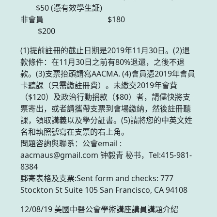
$50 (憑有效學生証)
非會員 $180
$200
(1)提前註冊的截止日期是2019年11月30日。(2)退
款條件：在11月30日之前有80%退還，之後不退
款。(3)支票抬頭請寫AACMA. (4)會員憑2019年會員
卡聽課（只需繳註冊費）。未繳交2019年會費
（$120）及政治行動捐款（$80）者，請儘快將支
票寄出，或者請攜帶支票到會場繳納，然後註冊聽
課，領取講義以及學分証書。(5)請將您的中英文姓
名和執照號寫在支票的右上角。
問題咨詢與聯系：公會email :
aacmaus@gmail.com 钟毅青 秘书，Tel:415-981-
8384
郵寄表格及支票:Sent form and checks: 777
Stockton St Suite 105 San Francisco, CA 94108
12/08/19 美國中醫公會學術講座講員講題介紹