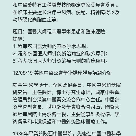
和中醫藥特有工種職業技能鑒定專家委員會委員 。
在临床主要擅长治疗中风病、便秘、精神障碍以及
动脉硬化高脂血症等。
題目：國醫大師程莘農學術思想和臨床經驗
提綱：
1. 程莘农国医大师的基本学术思想；
2. 程莘农国医大师针灸辨治痛症的取穴原则；
3. 程莘农国医大师针灸治痛原则的临床应用。
12/08/19 美國中醫公會學術講座講員講題介紹
楊金生 醫學博士，全國政協委員，中國中醫科學院
研究員、主任醫師，博士研究生導師，國家中醫藥
管理局對台港澳中醫藥交流合作中心主任。中國針
灸學會副會長、世界針灸學會聯合會司庫，國醫大
師程莘農院土傳承博士後，主要從事針灸標準、學
術傳承和非遺保護和中醫針灸臨床醫療工作。
1986年畢業於陝西中醫學院。先後在中國中醫科學