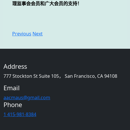
理监事会会员和广大会员的支持！
Previous
Next
Address
777 Stockton St Suite 105， San Francisco, CA 94108
Email
aacmaus@gmail.com
Phone
1 415-981-8384