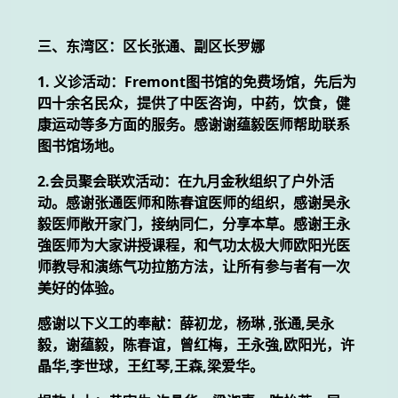
三、东湾区：区长张通、副区长罗娜
1. 义诊活动：Fremont图书馆的免费场馆，先后为
四十余名民众，提供了中医咨询，中药，饮食，健
康运动等多方面的服务。感谢谢蕴毅医师帮助联系
图书馆场地。
2.会员聚会联欢活动：在九月金秋组织了户外活
动。感谢张通医师和陈春谊医师的组织，感谢吴永
毅医师敞开家门，接纳同仁，分享本草。感谢王永
強医师为大家讲授课程，和气功太极大师欧阳光医
师教导和演练气功拉筋方法，让所有参与者有一次
美好的体验。
感谢以下义工的奉献：薛初龙，杨琳 ,张通,吴永
毅，谢蕴毅，陈春谊，曾红梅，王永強,欧阳光，许
晶华,李世球，王红琴,王森,梁爱华。