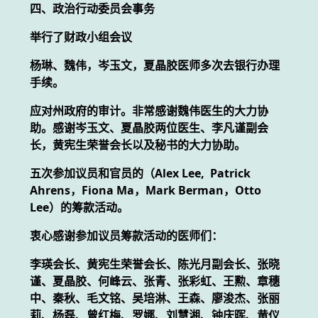
四、政治行动委员会事务
举行了财政小组会议
杨琳、魏伟，岑玉文，夏晶胶医师多次去银行办理
手续。
应对州政府的审计。非常感谢魏伟医生的大力协
助。感谢岑玉文、夏晶胶两位医生、李凡谨副会
长，黄宪生荣誉会长以及秘书的大力协助。
五次参加议员和官员的（Alex Lee, Patrick
Ahrens，Fiona Ma，Mark Berman，Otto
Lee）的筹款活动。
衷心感谢参加议员筹款活动的医师们：
李瑛会长、黄宪生荣誉会长、陈光月副会长、张晓
谨、夏晶胶、何峰云、张青、张彩虹、王勲、章穗
中、秦秋、毛文铭、吴培淋、王森、廖浚杰、张丽
莉、杨磊、曾红梅、罗娜、刘慧湘、钟庆晖、黄仪