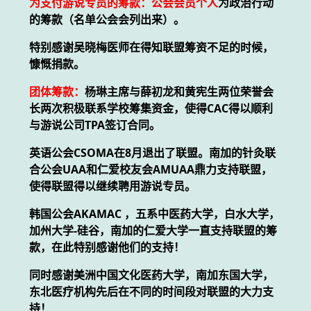
为支付游说专员的筹款：公会会员个人
为政治行动
的筹款（名单公会会列出来）。
特别感谢吴晓梅医师在得知联盟筹资不足的时候，
慷慨捐款。
团体筹款：
杨琳主席与薛初龙和黄宪生两位荣誉会
长两次积极联系学校筹集资金，使得CAC得以顺利
与游说公司TPA签订合同。
英语公会CSOMA在8月退出了联盟。南加的针灸联
合公会UAA和仁爱校友会AMUAA鼎力支持联盟，
使得联盟得以继续聘用游说专员。
韩国公会AKAMAC ，五系中医药大学，白水大学，
加州大学-硅谷，南加的仁爱大学一直支持联盟的筹
款，在此特别感谢他们的支持！
同时感谢美洲中国文化医药大学，南加东国大学，
东北医疗机构先后在不同的时间段对联盟的大力支
持！