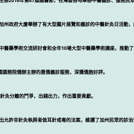
地主辦2016年第87屆國醫節，在灣區各地舉辦中醫義診、服務民
ento 的加州政府大廈舉辦了有大型圖片展覽和義診的中醫針灸日
國際中醫藥學術交流研討會和全年10場大型中醫藥學術講座，推動
由中國國務院僑辦主辦的惠僑義診服務，深獲僑胞好評。
針灸分離的鬥爭，出錢出力，作出重要貢獻。
圖提出允許非針灸執照者做耳針戒毒的法案，維護了加州民眾的診