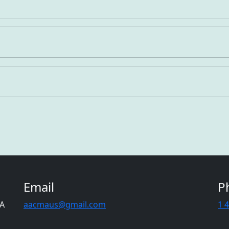
Email
P
CA
aacmaus@gmail.com
1 