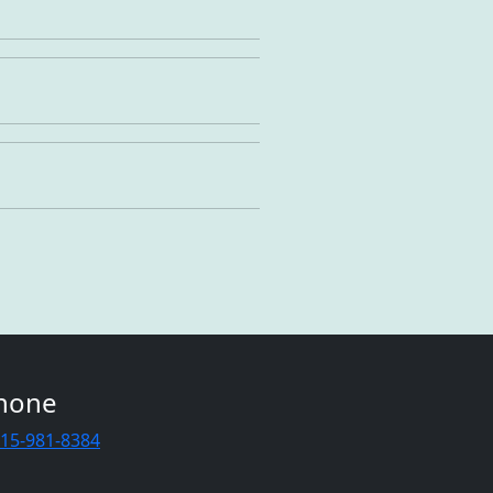
hone
415-981-8384