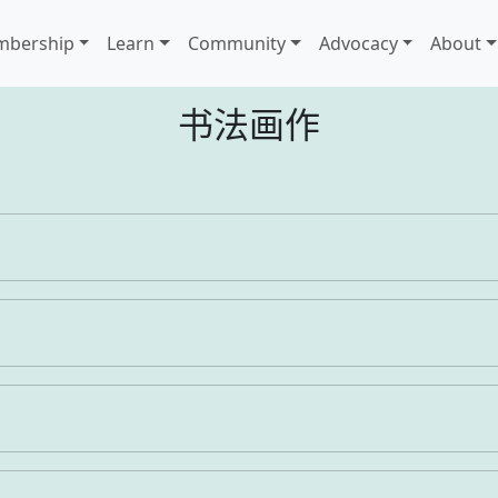
bership
Learn
Community
Advocacy
About
书法画作