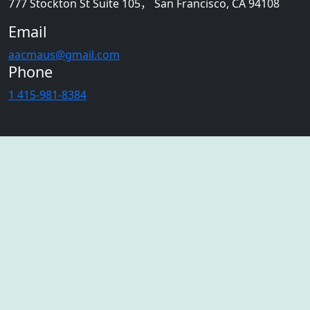
777 Stockton St Suite 105， San Francisco, CA 94108
Email
aacmaus@gmail.com
Phone
1 415-981-8384