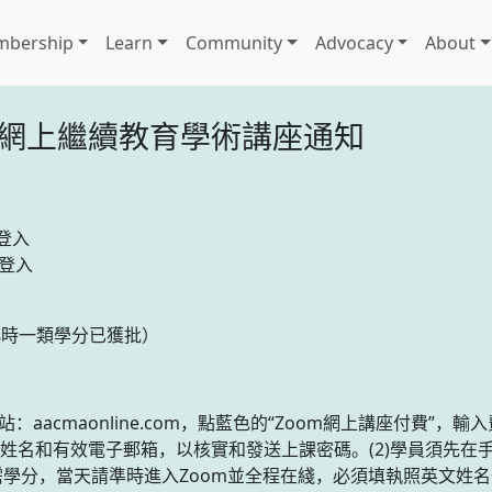
bership
Learn
Community
Advocacy
About
醫公會網上繼續教育學術講座通知
登入
號登入
小時一類學分已獲批）
網站：aacmaonline.com，點藍色的“Zoom網上講座付費”
姓名和有效電子郵箱，以核實和發送上課密碼。(2)學員須先在手
需學分，當天請準時進入Zoom並全程在綫，必須填執照英文姓