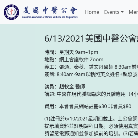
Home
Events
Mem
6/13/2021美國中
時間：星期天 9am–1pm
地點：網上會議軟件 Zoom
義工：張通、秦秋、鍾文舟醫師 8:30am前
簽到: 8:40am-9am以執照英文姓名+執照
講員：趙軟金 醫師
講題: 中醫在現代腫瘤臨床的具體應用（4
費用：本會會員網站註冊$30 非會員$80
(1)註冊於6/10/2021星期四截止。上公會
提示填資料並註明課程日期。必須使用真實
請留意電郵通知並參加課前的培訓。(3)若