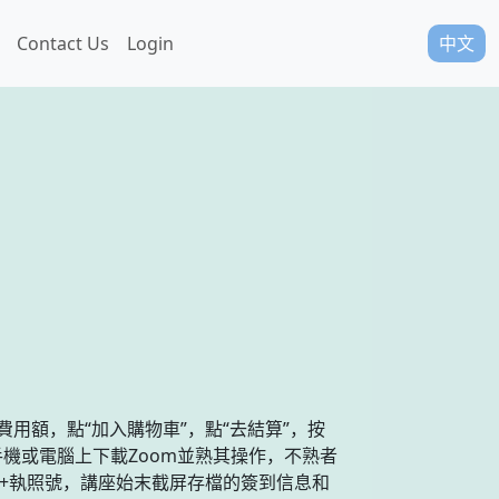
Contact Us
Login
中文
，輸入費用額，點“加入購物車”，點“去結算”，按
機或電腦上下載Zoom並熟其操作，不熟者
名+執照號，講座始末截屏存檔的簽到信息和