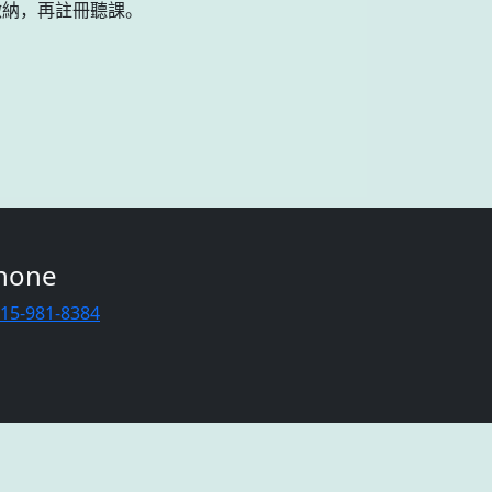
繳納，再註冊聽課。
hone
415-981-8384