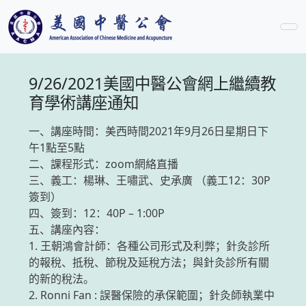
9/26/2021美國中醫公會網上繼續教
育學術講座通知
一、講座時間：美西時間2021年9月26日星期日下
午1點至5點
二、課程形式：zoom網絡直播
三、義工：楊琳、王嘯武、史承廣 （義工12：30P
簽到）
四、簽到：12：40P – 1:00P
五、講座內容：
1. 王朝鴻會計師：各種公司形式及利弊；針灸診所
的報稅、抵稅、節稅及延稅方法；與針灸診所有關
的新的稅法。
2. Ronni Fan : 誤醫保險的承保範圍；針灸師執業中