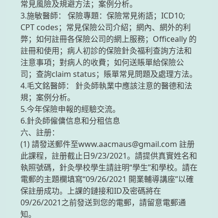
常見風險及規避方法；案例分析。
3.施敏醫師： 保險專題：保險常見術語；ICD10;
CPT codes；常見保險公司介紹；網內、網外的利
弊；如何註冊各保險公司的網上服務；Officeally 的
註冊和使用；病人初診的保險針灸福利查詢方法和
注意事項；對病人的收費；如何送賬單給保險公
司；查詢claim status；賬單常見問題及處理方法。
4.毛文銘醫師： 針灸師執業中應該注意的醫德和法
規；案例分析。
5.今年保險申報的經驗交流。
6.針灸師僱傭信息和分租信息
六、註册：
(1) 請發送郵件至www.aacmaus@gmail.com 註册
此課程，註册截止日9/23/2021。請提供真實姓名和
執照號碼，針灸學校學生請註明“學生”和學校。請在
電郵的主題欄填寫“09/26/2021 開業輔導講座”以確
保註册成功。上課的鏈接和ID及密碼將在
09/26/2021之前發送到您的電郵，請留意電郵通
知。