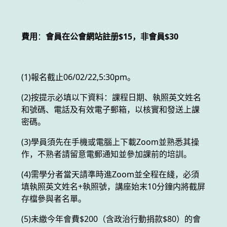
費用
：
會員在公會網站註册$15，非會員$30
(1)報名截止06/02/22,5:30pm。
(2)按提示必填以下資料：課程日期、執照英文姓名
和號碼、電話及有效電子郵箱，以核實和發送上課
密碼。
(3)學員須先在手機或電腦上下載Zoom並熟悉其操
作，不熟者請留意電郵通知並參加課前的培訓。
(4)需學分者當天請準時進Zoom並全程在綫，必須
填執照英文姓名+執照號，講座始末10分鐘内將截屏
存檔參與者名單。
(5)未繳今年會費$200（含政治行動捐款$80）的會