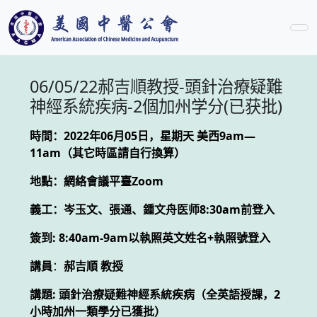
06/05/22郝吉順教授-頭針治療疑難
神經系統疾病-2個加州学分(已获批)
時間：2022年06月05日，星期天 美西9am—
11am（其它時區請自行換算）
地點：網絡會議平臺Zoom
義工：岑玉文、張通、鍾文舟医师8:30am前登入
簽到: 8:40am-9am以執照英文姓名+執照號登入
講員
：
郝吉順 教授
講題: 頭針治療疑難神經系統疾病（全英語授課，2
小時加州一類學分已獲批）