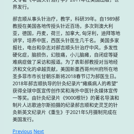
界发行。
郝吉顺从事头针治疗，教学，科研39年。自1989郝
教授在美国各地传授头针近百场，多次到澳大利
亚，德国，丹麦，荷兰，加拿大, 匈牙利，迪拜等地
讲学，培养中医，西医头针医生几千名。 美国多家
报社，电台和杂志对郝吉顺头针治疗中风，多发性
硬化症，脑损伤，幻肢痛，小儿脑瘫，自闭症等疑
难病症做了采访和报道。为了表彰郝教授对当地经
济和文化的卓越贡献，美国新墨西哥州州府所在地
圣多菲市市长甘朝乐斯将2018春节订为郝医生日。
2018年郝吉顺执导的针灸纪录片“瘫痪病人的希望”
获得全球中医宣传创作奖和海外中医针灸媒体宣传
一等奖。由针灸纪录片《9000根针》的著名导演和
制片人达歌迪尔斯拍摄的纪录郝吉顺和史灵芝的针
灸新英文纪录片《重生》于2021年5月摄制完成在
美国发行。
Previous
Next