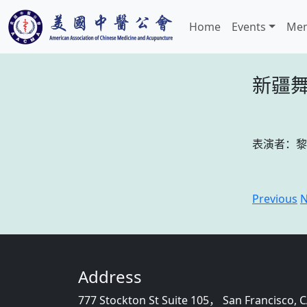
Home
Events
Mem
新疆
表演者：黎
Previous
N
Address
777 Stockton St Suite 105， San Francisco, 