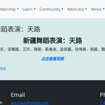
bership
Learn
Community
Advocacy
About
舞蹈表演：天路
新疆舞蹈表演：天路
京，梁曦陽，王玲，陳朝，蔡春波，談恩麗，徐鳴善，高鈿，魏
点击查看视频
ext
Email
P
CA
aacmaus@gmail.com
1 